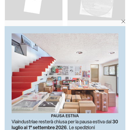
AA. VV.
FRANCESCO CAVALIERE, DICK
Sound Chapters. Voices of
EL DEMASI…
Sound Experimentation in
RING!
Italy
€ 35
€ 15
PAUSA ESTIVA
Viaindustriae resterà chiusa per la pausa estiva dal
30
luglio al 1° settembre 2026
. Le spedizioni