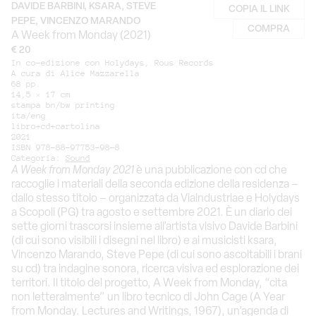
DAVIDE BARBINI, KSARA, STEVE
COPIA IL LINK
PEPE, VINCENZO MARANDO
COMPRA
A Week from Monday (2021)
€ 20
In co-edizione con Holydays, Rous Records
A cura di Alice Mazzarella
68 pp.
14,5 × 17 cm
stampa bn/bw printing
ita/eng
libro+cd+cartolina
2021
ISBN 978-88-97753-98-8
Categoria:
Sound
A Week from Monday 2021
è una pubblicazione con cd che
raccoglie i materiali della seconda edizione della residenza –
dallo stesso titolo – organizzata da Viaindustriae e Holydays
a Scopoli (PG) tra agosto e settembre 2021. È un diario dei
sette giorni trascorsi insieme all’artista visivo Davide Barbini
(di cui sono visibili i disegni nel libro) e ai musicisti ksara,
Vincenzo Marando, Steve Pepe (di cui sono ascoltabili i brani
su cd) tra indagine sonora, ricerca visiva ed esplorazione dei
territori. Il titolo del progetto, A Week from Monday, “cita
non letteralmente” un libro tecnico di John Cage (A Year
from Monday. Lectures and Writings, 1967), un’agenda di