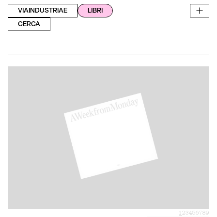
VIAINDUSTRIAE
LIBRI
CERCA
1
2
3
4
5
6
7
8
9