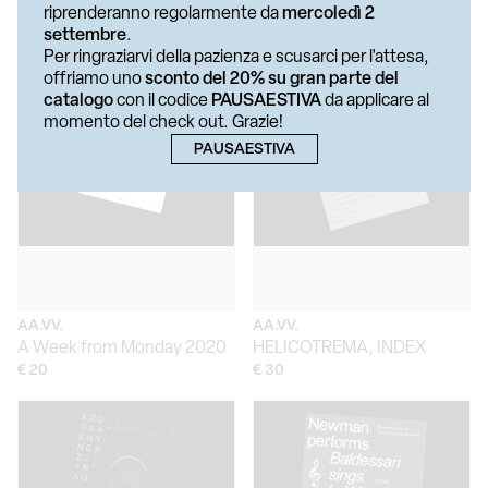
riprenderanno regolarmente da
mercoledì 2
RAFFAELLA CRISPINO
LAURA AGNUSDEI
settembre
.
CIRLCES OF SONGS
Ubi Consistam
Per ringraziarvi della pazienza e scusarci per l'attesa,
€ 35
€ 10
offriamo uno
sconto del 20% su gran parte del
catalogo
con il codice
PAUSAESTIVA
da applicare al
momento del check out. Grazie!
PAUSAESTIVA
AA.VV.
AA.VV.
A Week from Monday 2020
HELICOTREMA, INDEX
€ 20
€ 30