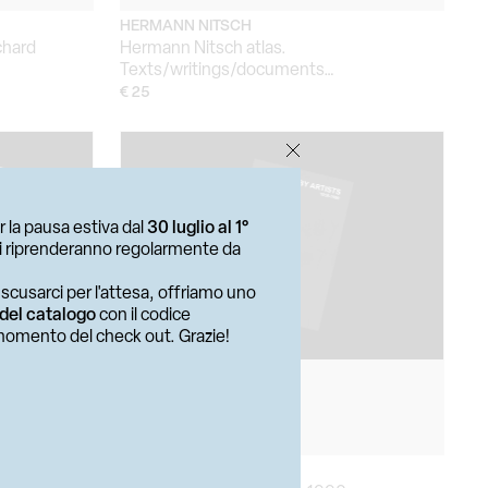
HERMANN NITSCH
chard
Hermann Nitsch atlas.
Texts/writings/documents…
€ 25
r la pausa estiva dal
30 luglio al 1°
ni riprenderanno regolarmente da
e scusarci per l'attesa, offriamo uno
 del catalogo
con il codice
 momento del check out. Grazie!
GIORGIO MAFFEI