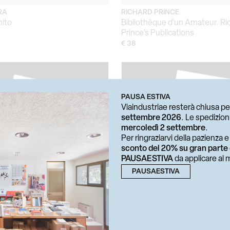
RA
RICHARD PRINCE
nito
Bibliothèque d’un Amateur. Ri
Prince’s Publications
€ 38
PAUSA ESTIVA
Viaindustriae resterà chiusa pe
settembre 2026
. Le spedizio
mercoledì 2 settembre
.
Per ringraziarvi della pazienza 
sconto del 20% su gran parte
PAUSAESTIVA
da applicare al
PAUSAESTIVA
MAURIZIO NANNUCCI