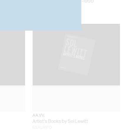
nucci
Records by Artists 1958-1990
ESAURITO
AA.VV.
Artist’s Books by Sol Lewitt
ESAURITO