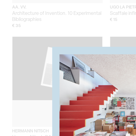
AA. VV.
UGO LA PIET
Architecture of Invention. 10 Experimental
Scaffale infi
Bibliographies
€ 15
€ 35
HERMANN NITSCH
AA.VV.