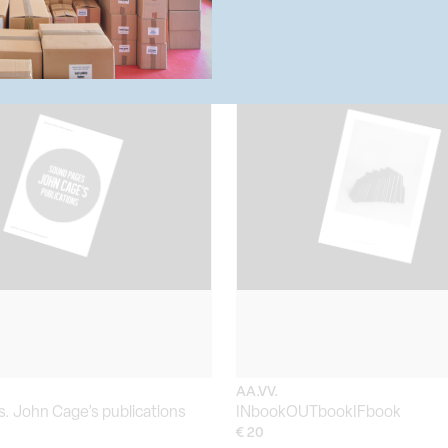
on. Eurovisions, Performativity
ED/MN edited by Maurizio Nan
unds
ESAURITO
AA.VV.
. John Cage’s publications
INbookOUTbookIFbook
€ 20