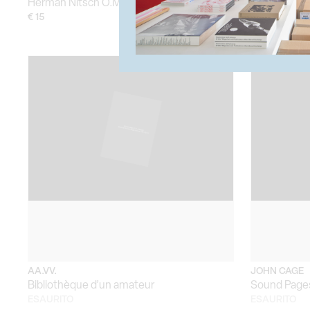
Herman Nitsch O.M Theater colore dal rito
Sportificati
and Playgro
€ 15
€ 30
AA.VV.
JOHN CAGE
Bibliothèque d’un amateur
Sound Pages
ESAURITO
ESAURITO