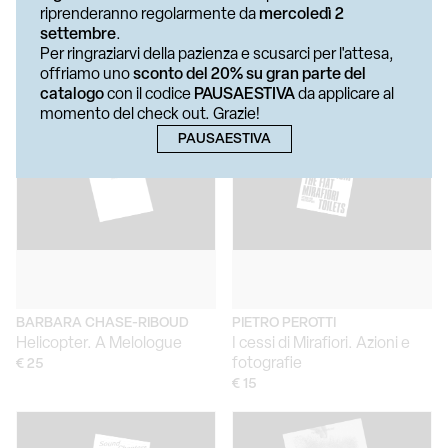
riprenderanno regolarmente da
mercoledì 2
ALESSANDRA SPRANZI
TAYSIR BATNIJI
settembre
.
La dimensione delle cose
You Will Find Nothing Alive
Per ringraziarvi della pazienza e scusarci per l'attesa,
Like Its Own Image
€ 30
offriamo uno
sconto del 20% su gran parte del
€ 25
catalogo
con il codice
PAUSAESTIVA
da applicare al
momento del check out. Grazie!
PAUSAESTIVA
BARBARA CHASE-RIBOUD
PIETRO PEROTTI
Helicopter. A Melologue
I cessi di Mirafiori. Azioni e
fotografie
€ 25
€ 15