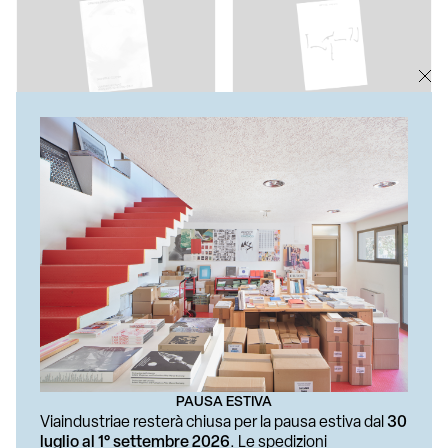
DANIELE COSTA
SIMONETTA MIGNANO
Seeing Beyond Fading
Epic Fail 2009-2025
€ 15
€ 15
PAUSA ESTIVA
Viaindustriae resterà chiusa per la pausa estiva dal
30
luglio al 1° settembre 2026
. Le spedizioni