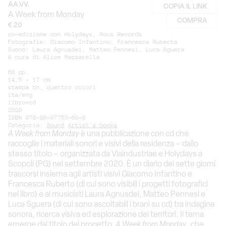
AA.VV.
COPIA IL LINK
A Week from Monday
COMPRA
€ 20
co-edizione con Holydays, Rous Records
Fotografie: Giacomo Infantino, Francesca Ruberto
Suono: Laura Agnusdei, Matteo Pennesi, Luca Sguera
A cura di Alice Mazzarella
68 pp.
14,5 × 17 cm
stampa bn, quattro colori
ita/eng
libro+cd
2020
ISBN 978-88-97753-69-8
Categoria:
Sound
Artist's books
A Week from Monday
è una pubblicazione con cd che
raccoglie i materiali sonori e visivi della residenza – dallo
stesso titolo – organizzata da Viaindustriae e Holydays a
Scopoli (PG) nel settembre 2020. È un diario dei sette giorni
trascorsi insieme agli artisti visivi Giacomo Infantino e
Francesca Ruberto (di cui sono visibili i progetti fotografici
nel libro) e ai musicisti Laura Agnusdei, Matteo Pennesi e
Luca Sguera (di cui sono ascoltabili i brani su cd) tra indagine
sonora, ricerca visiva ed esplorazione dei territori. Il tema
emerge dal titolo del progetto,
A Week from Monday
, che