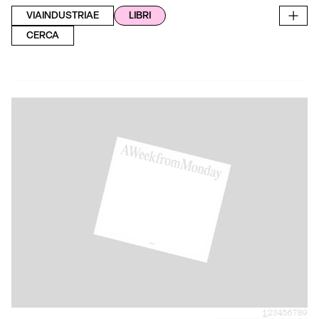
VIAINDUSTRIAE
LIBRI
CERCA
1
2
3
4
5
6
7
8
9