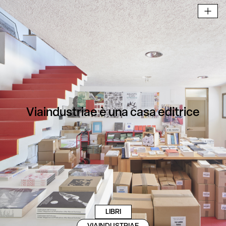
Viaindustriae è una casa editrice
LIBRI