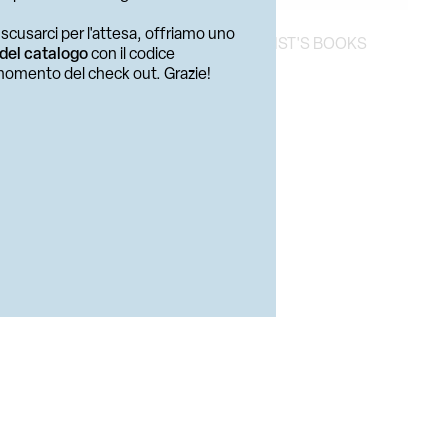
MOSTRA BIBLIOGRAFICA
e scusarci per l'attesa, offriamo uno
SO
RICHARD PRINCE. ARTIST'S BOOKS
 del catalogo
con il codice
 momento del check out. Grazie!