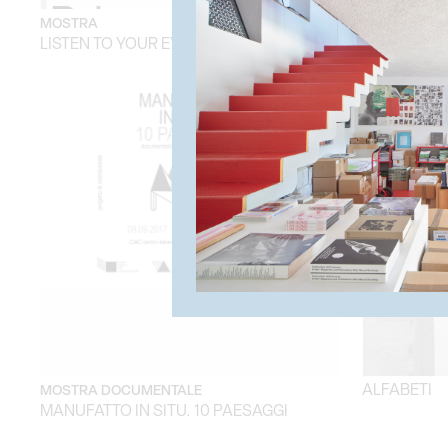
UNBOUND 
MOSTRA
LISTEN TO YOUR EYES
ALFABETI
MOSTRA DOCUMENTALE
MANUFATTO IN SITU. 10 PAESAGGI