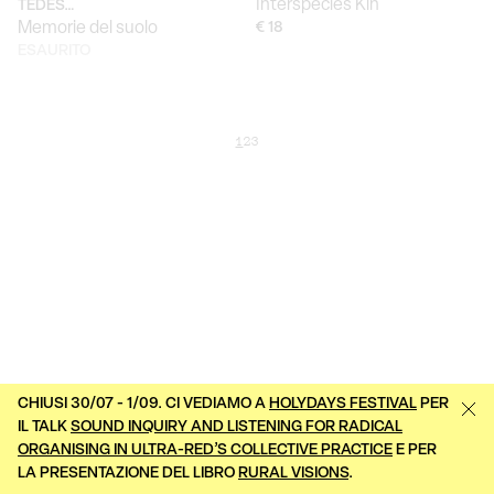
Interspecies Kin
TEDES…
Memorie del suolo
€ 18
ESAURITO
1
2
3
CHIUSI 30/07 - 1/09. CI VEDIAMO A
HOLYDAYS FESTIVAL
PER
IL TALK
SOUND INQUIRY AND LISTENING FOR RADICAL
ORGANISING IN ULTRA-RED’S COLLECTIVE PRACTICE
E PER
LA PRESENTAZIONE DEL LIBRO
RURAL VISIONS
.