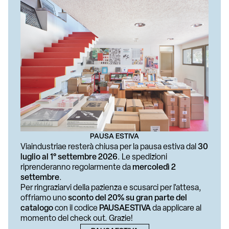
Bundle: edizione
INSALATA DI FOSSILI
d'artista+libro
€ 35
€ 140
PAUSA ESTIVA
CARETTO/SPAGNA
LUCA PUCCI
Viaindustriae resterà chiusa per la pausa estiva dal
30
Bright Ecologies.
Quattro
luglio al 1° settembre 2026
. Le spedizioni
Caretto/Spagna:
€ 16
riprenderanno regolarmente da
mercoledì 2
Experiences, Forms,
settembre
.
Materials
Per ringraziarvi della pazienza e scusarci per l'attesa,
€ 30
offriamo uno
sconto del 20% su gran parte del
catalogo
con il codice
PAUSAESTIVA
da applicare al
momento del check out. Grazie!