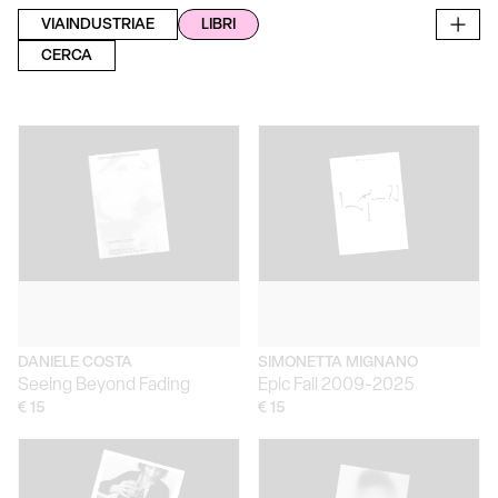
VIAINDUSTRIAE
LIBRI
CERCA
DANIELE COSTA
SIMONETTA MIGNANO
Seeing Beyond Fading
Epic Fail 2009-2025
€ 15
€ 15