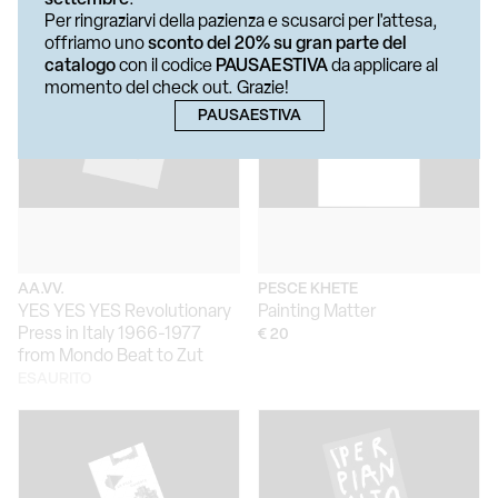
Per ringraziarvi della pazienza e scusarci per l'attesa,
€ 25
offriamo uno
sconto del 20% su gran parte del
catalogo
con il codice
PAUSAESTIVA
da applicare al
momento del check out. Grazie!
PAUSAESTIVA
AA.VV.
PESCE KHETE
YES YES YES Revolutionary
Painting Matter
Press in Italy 1966-1977
€ 20
from Mondo Beat to Zut
ESAURITO