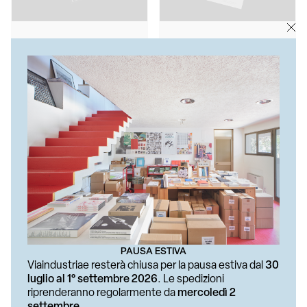
AA.VV.
IRENE COPPOLA, VITO PRIOLO
Collezionismo Italiano Attivo
HABITAT 08ºN
– Ciak Collecting
€ 25
€ 15
PAUSA ESTIVA
Viaindustriae resterà chiusa per la pausa estiva dal
30
AA.VV.
AA.VV.
luglio al 1° settembre 2026
. Le spedizioni
Sul principio di
Domani Qui Oggi
riprenderanno regolarmente da
mercoledì 2
contraddizione
settembre
.
€ 12