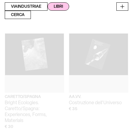
VIAINDUSTRIAE
LIBRI
CERCA
CARETTO/SPAGNA
AA.VV.
Bright Ecologies.
Costruzione dell'Universo
Caretto/Spagna:
€ 35
Experiences, Forms,
Materials
€ 30