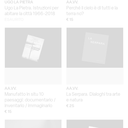
UGO LA PIETRA
AA.VV.
Ugo La Pietra. Istruzioni per
Perché il cielo è di tutti e la
abitare la città 1966-2018
terra no?
ESAURITO
€ 15
AA.VV.
AA.VV.
Manufatto in situ 10
La Serpara. Dialoghi tra arte
paesaggi: documentario /
e natura
inventario / immaginario
€ 25
€ 15