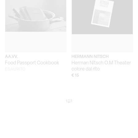
AA.VV.
HERMANN NITSCH
Food Passport Cookbook
Herman Nitsch O.M Theater
colore dal rito
ESAURITO
€ 15
1
2
3